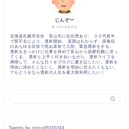
じんぞー
週３回の透析患者
北海道札幌市在住 富山市に在住歴あり。 ３０代前半
で腎不全により、透析開始。 原因はわからず、尿毒症
のあらゆる症状で死ぬ直前で入院、緊急透析をする。
透析をきっかけに仕事を辞めて富山から故郷札幌に戻っ
てくる。 透析と上手く付き合いながら、透析ライフを
満喫して、そんな日々をブログに書き記したい。透析を
理由に諦めたくないし、透析を理由に甘えたくもない。
でもどうせなら透析の人生を最大限利用したい！
Tweets by zinzo39370243