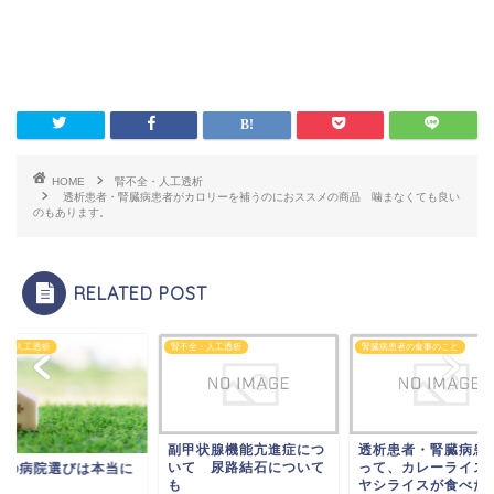
HOME
腎不全・人工透析
透析患者・腎臓病患者がカロリーを補うのにおススメの商品 噛まなくても良い
のもあります。
RELATED POST
腎不全・人工透析
腎臓病患者の食事のこと
腎不全・人
副甲状腺機能亢進症につ
透析患者・腎臓病患者だ
母が慢
いて 尿路結石について
って、カレーライスやハ
れまし
当に
も
ヤシライスが食べたい