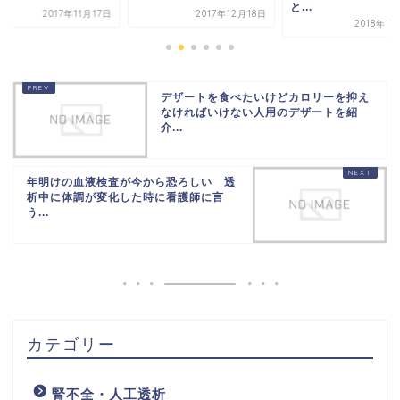
と...
月17日
2017年12月18日
2018年1月25日
デザートを食べたいけどカロリーを抑え
なければいけない人用のデザートを紹
介...
年明けの血液検査が今から恐ろしい 透
析中に体調が変化した時に看護師に言
う...
カテゴリー
腎不全・人工透析