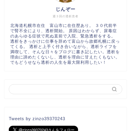
じんぞー
週３回の透析患者
北海道札幌市在住 富山市に在住歴あり。 ３０代前半
で腎不全により、透析開始。 原因はわからず、尿毒症
のあらゆる症状で死ぬ直前で入院、緊急透析をする。
透析をきっかけに仕事を辞めて富山から故郷札幌に戻っ
てくる。 透析と上手く付き合いながら、透析ライフを
満喫して、そんな日々をブログに書き記したい。透析を
理由に諦めたくないし、透析を理由に甘えたくもない。
でもどうせなら透析の人生を最大限利用したい！
Tweets by zinzo39370243