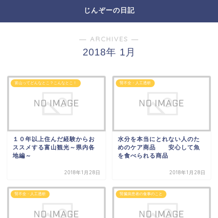
じんぞーの日記
― ARCHIVES ―
2018年 1月
富山ってどんなとこ？こんなとこ！
腎不全・人工透析
１０年以上住んだ経験からお
水分を本当にとれない人のた
ススメする富山観光～県内各
めのケア商品 安心して魚
地編～
を食べられる商品
2018年1月28日
2018年1月28日
腎不全・人工透析
腎臓病患者の食事のこと