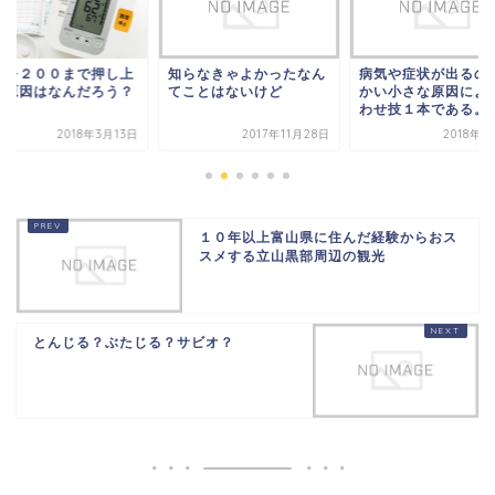
圧を２００まで押し上
知らなきゃよかったなん
病気や症状が出るの
た原因はなんだろう？
てことはないけど
かい小さな原因によ
わせ技１本である。
2018年3月13日
2017年11月28日
2018年2
１０年以上富山県に住んだ経験からおス
スメする立山黒部周辺の観光
とんじる？ぶたじる？サビオ？