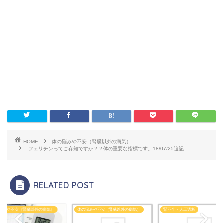
HOME
体の悩みや不安（腎臓以外の病気）
フェリチンってご存知ですか？？体の重要な指標です。18/07/25追記
RELATED POST
悩みや不安（腎臓以外の病気）
体の悩みや不安（腎臓以外の病気）
腎不全・人工透析