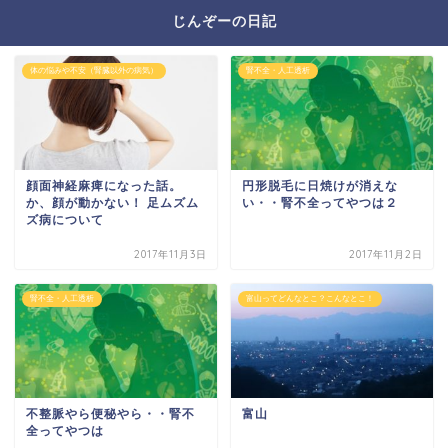
じんぞーの日記
体の悩みや不安（腎臓以外の病気）
腎不全・人工透析
顔面神経麻痺になった話。
円形脱毛に日焼けが消えな
か、顔が動かない！ 足ムズム
い・・腎不全ってやつは２
ズ病について
2017年11月3日
2017年11月2日
腎不全・人工透析
富山ってどんなとこ？こんなとこ！
不整脈やら便秘やら・・腎不
富山
全ってやつは