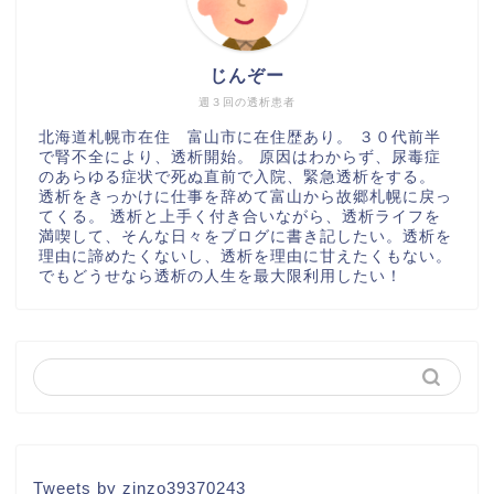
じんぞー
週３回の透析患者
北海道札幌市在住 富山市に在住歴あり。 ３０代前半
で腎不全により、透析開始。 原因はわからず、尿毒症
のあらゆる症状で死ぬ直前で入院、緊急透析をする。
透析をきっかけに仕事を辞めて富山から故郷札幌に戻っ
てくる。 透析と上手く付き合いながら、透析ライフを
満喫して、そんな日々をブログに書き記したい。透析を
理由に諦めたくないし、透析を理由に甘えたくもない。
でもどうせなら透析の人生を最大限利用したい！
Tweets by zinzo39370243