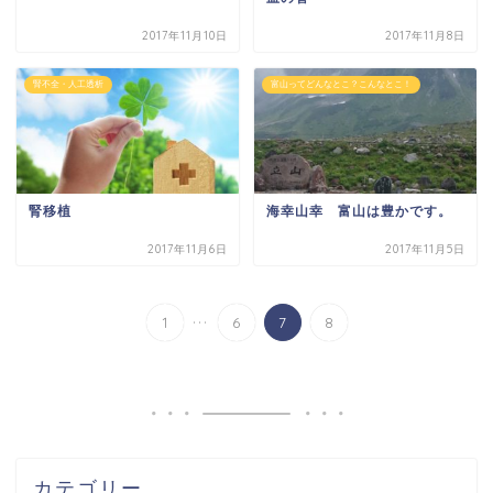
2017年11月10日
2017年11月8日
腎不全・人工透析
富山ってどんなとこ？こんなとこ！
腎移植
海幸山幸 富山は豊かです。
2017年11月6日
2017年11月5日
...
1
6
7
8
カテゴリー