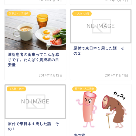
2017年11月14日
2017年11月12日
腎不全・人工透析
１人旅・旅行
原付で東日本１周した話 そ
の２
透析患者の食事ってこんな感
じです。たんぱく質摂取の目
安量
2017年11月12日
2017年11月11日
１人旅・旅行
腎不全・人工透析
原付で東日本１周した話 そ
の１
血の管