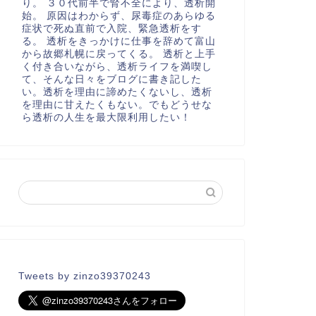
り。 ３０代前半で腎不全により、透析開
始。 原因はわからず、尿毒症のあらゆる
症状で死ぬ直前で入院、緊急透析をす
る。 透析をきっかけに仕事を辞めて富山
から故郷札幌に戻ってくる。 透析と上手
く付き合いながら、透析ライフを満喫し
て、そんな日々をブログに書き記した
い。透析を理由に諦めたくないし、透析
を理由に甘えたくもない。でもどうせな
ら透析の人生を最大限利用したい！
Tweets by zinzo39370243