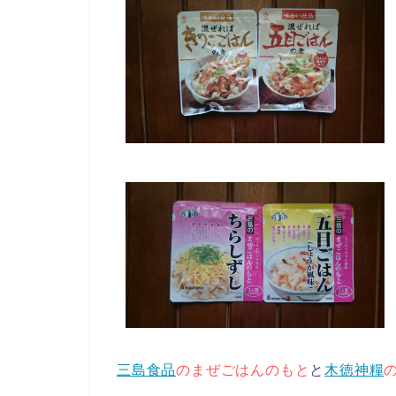
三島食品
のまぜごはんのもと
と
木徳神糧