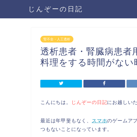
じんぞーの日記
腎不全・人工透析
透析患者・腎臓病患者
料理をする時間がない
こんにちは。
じんぞーの日記
にお越しい
最近は年甲斐もなく、
スマホ
のゲームア
つもないことになっています。