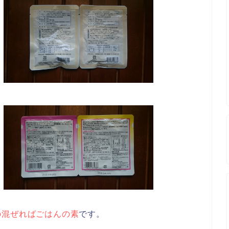
の混ぜればごはんの素
です。